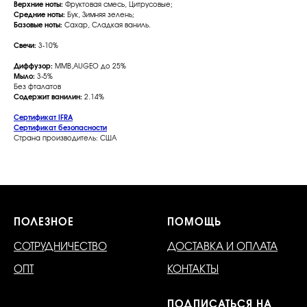
Верхние ноты:
Фруктовая смесь, Цитрусовые;
Средние ноты:
Бук, Зимняя зелень;
Базовые ноты:
Сахар, Сладкая ваниль.
Свечи:
3-10%
Диффузор:
MMB,AUGEO до 25%
Мыло:
3-5%
Без фталатов
Содержит ванилин:
2.14%
Сертификат IFRA
Сертификат безопасности
Страна производитель: США
ПОЛЕЗНОЕ
ПОМОЩЬ
СОТРУДНИЧЕСТВО
ДОСТАВКА И ОПЛАТА
ОПТ
КОНТАКТЫ
ПОДПИСАТЬСЯ НА