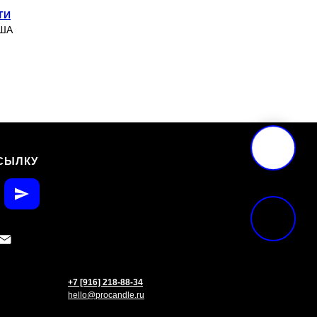
ТИ
США
СЫЛКУ
+7 [916] 218-88-34
hello@procandle.ru