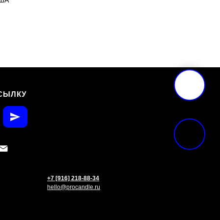
США
СЫЛКУ
+7 [916] 218-88-34
hello@procandle.ru