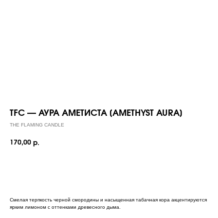
TFC — АУРА АМЕТИСТА [AMETHYST AURA]
THE FLAMING CANDLE
170,00
р.
Добавить в корзину
Смелая терпкость черной смородины и насыщенная табачная кора акцентируются
ярким лимоном с оттенками древесного дыма.