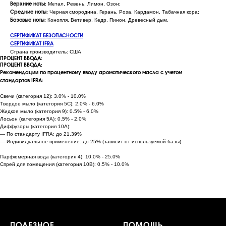
Метал, Ревень, Лимон, Озон;
Верхние ноты:
Черная смородина, Герань, Роза, Кардамон, Табачная кора;
Средние ноты:
Конопля, Ветивер, Кедр, Пинон, Древесный дым.
Базовые ноты:
СЕРТИФИКАТ БЕЗОПАСНОСТИ
СЕРТИФИКАТ IFRA
Страна производитель: США
ПРОЦЕНТ ВВОДА:
ПРОЦЕНТ ВВОДА:
Рекомендации по процентному вводу ароматического масла с учетом
стандартов IFRA:
Свечи (категория 12): 3.0% - 10.0%
Твердое мыло (категория 5C): 2.0% - 6.0%
Жидкое мыло (категория 9): 0.5% - 6.0%
Лосьон (категория 5A): 0.5% - 2.0%
Диффузоры (категория 10A):
— По стандарту IFRA: до 21.39%
— Индивидуальное применение: до 25% (зависит от используемой базы)
Парфюмерная вода (категория 4): 10.0% - 25.0%
Спрей для помещения (категория 10B): 0.5% - 10.0%
ПОЛЕЗНОЕ
ПОМОЩЬ