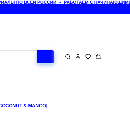
АЛЫ ПО ВСЕЙ РОССИИ
РАБОТАЕМ С НАЧИНАЮЩИМИ 
[COCONUT & MANGO]