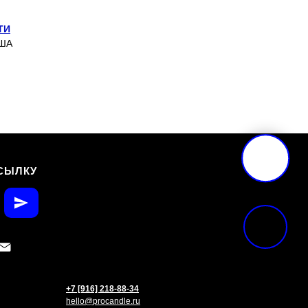
ТИ
США
СЫЛКУ
+7 [916] 218-88-34
hello@procandle.ru