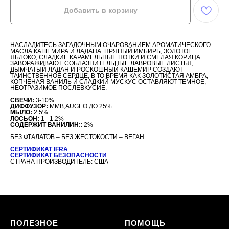
Добавить в корзину
НАСЛАДИТЕСЬ ЗАГАДОЧНЫМ ОЧАРОВАНИЕМ АРОМАТИЧЕСКОГО
МАСЛА КАШЕМИРА И ЛАДАНА. ПРЯНЫЙ ИМБИРЬ, ЗОЛОТОЕ
ЯБЛОКО, СЛАДКИЕ КАРАМЕЛЬНЫЕ НОТКИ И СМЕЛАЯ КОРИЦА
ЗАВОРАЖИВАЮТ. СОБЛАЗНИТЕЛЬНЫЕ ЛАВРОВЫЕ ЛИСТЬЯ,
ДЫМЧАТЫЙ ЛАДАН И РОСКОШНЫЙ КАШЕМИР СОЗДАЮТ
ТАИНСТВЕННОЕ СЕРДЦЕ, В ТО ВРЕМЯ КАК ЗОЛОТИСТАЯ АМБРА,
КОПЧЕНАЯ ВАНИЛЬ И СЛАДКИЙ МУСКУС ОСТАВЛЯЮТ ТЕМНОЕ,
НЕОТРАЗИМОЕ ПОСЛЕВКУСИЕ.
СВЕЧИ:
3-10%
ДИФФУЗОР:
MMB,AUGEO ДО 25%
МЫЛО:
2.5%
ЛОСЬОН:
1 - 1.2%
СОДЕРЖИТ ВАНИЛИН:
: 2%
БЕЗ ФТАЛАТОВ – БЕЗ ЖЕСТОКОСТИ – ВЕГАН
СЕРТИФИКАТ IFRA
СЕРТИФИКАТ БЕЗОПАСНОСТИ
СТРАНА ПРОИЗВОДИТЕЛЬ: США
ПОЛЕЗНОЕ
ПОМОЩЬ