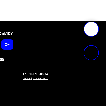
СЫЛКУ
+7 [916] 218-88-34
hello@procandle.ru