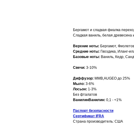
Добавить в корзину
Бергамот и сладкая фиалка переход
Сладкая ваниль, белая древесина и
Верхние ноты:
Бергамот, Фиолето
Средние ноты:
Гвоздика, Иланг-ил
Базовые ноты:
Ваниль, Кедр, Санд
Свечи:
3-10%
Диффузор:
MMB,AUGEO до 25%
Мыло:
3-6%
Лосьон:
1-3%
Без фталатов
ВанилинВанилин:
0,1 - <1%
Паспорт безопасности
Сертификат IFRA
Страна производитель: США