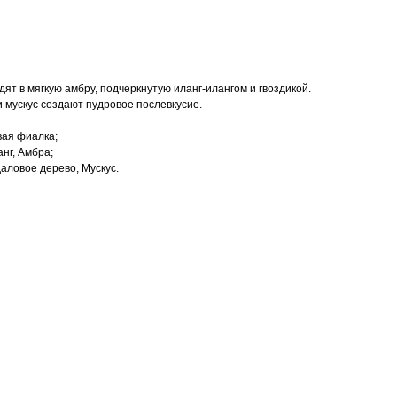
ят в мягкую амбру, подчеркнутую иланг-илангом и гвоздикой.
 мускус создают пудровое послевкусие.
вая фиалка;
анг, Амбра;
аловое дерево, Мускус.