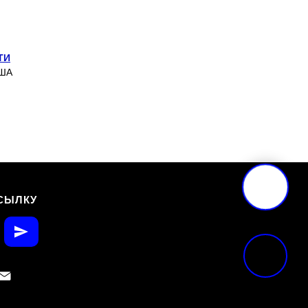
ТИ
США
СЫЛКУ