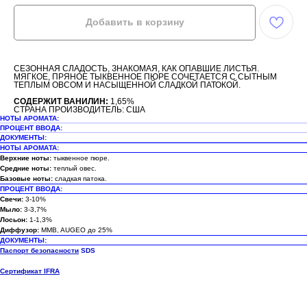
Добавить в корзину
СЕЗОННАЯ СЛАДОСТЬ, ЗНАКОМАЯ, КАК ОПАВШИЕ ЛИСТЬЯ.
МЯГКОЕ, ПРЯНОЕ ТЫКВЕННОЕ ПЮРЕ СОЧЕТАЕТСЯ С СЫТНЫМ
ТЕПЛЫМ ОВСОМ И НАСЫЩЕННОЙ СЛАДКОЙ ПАТОКОЙ.
СОДЕРЖИТ ВАНИЛИН:
1,65%
СТРАНА ПРОИЗВОДИТЕЛЬ: США
НОТЫ АРОМАТА:
ПРОЦЕНТ ВВОДА:
ДОКУМЕНТЫ:
НОТЫ АРОМАТА:
Верхние ноты:
тыквенное пюре.
Средние ноты:
теплый овес.
Базовые ноты:
сладкая патока.
ПРОЦЕНТ ВВОДА:
Свечи:
3-10%
Мыло:
3-3,7%
Лосьон:
1-1,3%
Диффузор:
MMB, AUGEO до 25%
ДОКУМЕНТЫ:
Паспорт безопасности
SDS
Сертификат IFRA