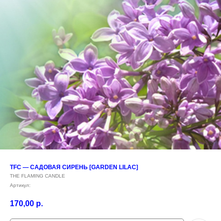
TFC — САДОВАЯ СИРЕНЬ [GARDEN LILAC]
THE FLAMING CANDLE
Артикул:
170,00
р.