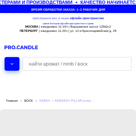
ЕРАМИ И ПРОИЗВОДСТВАМИ
КАЧЕСТВО НАЧИНАЕТСЯ
ВРЕМЯ ОБРАБОТКИ ЗАКАЗА: 1–2 РАБОЧИХ ДНЯ
приглашаем вас в наши
офлайн
пространства
самое большое офлайн пространство в стране
МОСКВА
| ежедневно 11-19ч | Варшавское шоссе 129к2с2
ПЕТЕРБУРГ
| ежедневно 11-20ч | ул. 12-я Красноармейская д. 26
Главная
ВОСК
KERAX — KERASOY PILLAR [соевый воск]