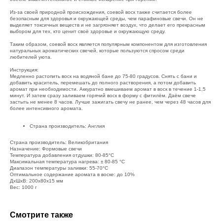
Из-за своей природной происхождения, соевой воск также считается более
безопасным для здоровья и окружающей среды, чем парафиновые свечи. Он не
выделяет токсичных веществ и не загрязняет воздух, что делает его прекрасным
выбором для тех, кто ценит своё здоровье и окружающую среду.
Таким образом, соевой воск является популярным компонентом для изготовления
натуральных ароматических свечей, которые пользуются спросом среди
любителей уюта.
Инструкция:
Медленно растопить воск на водяной бане до 75-80 градусов. Снять с бани и
добавить краситель, перемешать до полного растворения, а потом добавить
аромат при необходимости. Аккуратно вмешиваем аромат в воск в течение 1-1,5
минут. И затем сразу заливаем горячий воск в форму с фитилём. Даём свече
застыть не менее 8 часов. Лучше зажигать свечу не ранее, чем через 48 часов для
более интенсивного аромата.
Страна производитель: Англия
Страна производитель: Великобритания
Назначение: Формовые свечи
Температура добавления отдушки: 80-85°C
Максимальная температура нагрева: ± 80-85 °С
Диапазон температуры заливки: 55-70°C
Оптимальное содержание аромата в воске: до 10%
ДxШxВ: 200x80x15 мм
Вес: 1000 г
Смотрите также