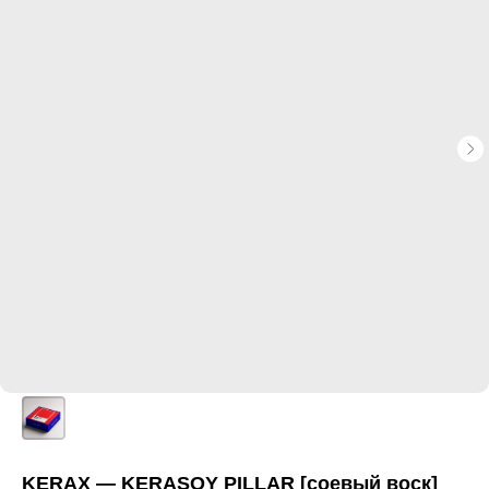
KERAX — KERASOY PILLAR [соевый воск]