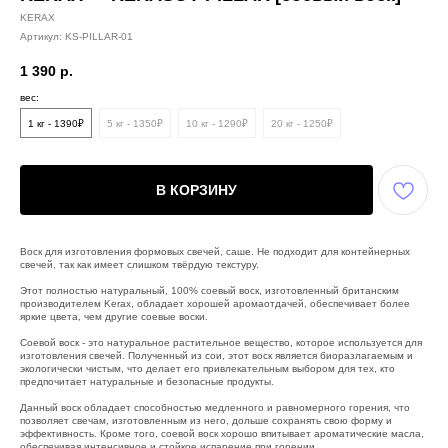
KERAX
Артикул:
KS-PILLAR-01
1 390
р.
вес:
1 кг - 1390₽
5 кг - 1350₽
10 кг - 1290₽
20 кг - 1250₽
В КОРЗИНУ
Воск для изготовления формовых свечей, саше. Не подходит для контейнерных
свечей, так как имеет слишком твёрдую текстуру.
Этот полностью натуральный, 100% соевый воск, изготовленный британским
производителем Kerax, обладает хорошей аромаотдачей, обеспечивает более
яркие цвета, чем другие соевые воски.
Соевой воск - это натуральное растительное вещество, которое используется для
изготовления свечей. Полученный из сои, этот воск является биоразлагаемым и
экологически чистым, что делает его привлекательным выбором для тех, кто
предпочитает натуральные и безопасные продукты.
Данный воск обладает способностью медленного и равномерного горения, что
позволяет свечам, изготовленным из него, дольше сохранять свою форму и
эффективность. Кроме того, соевой воск хорошо впитывает ароматические масла,
обеспечивая интенсивное и стойкое испарение при горении.