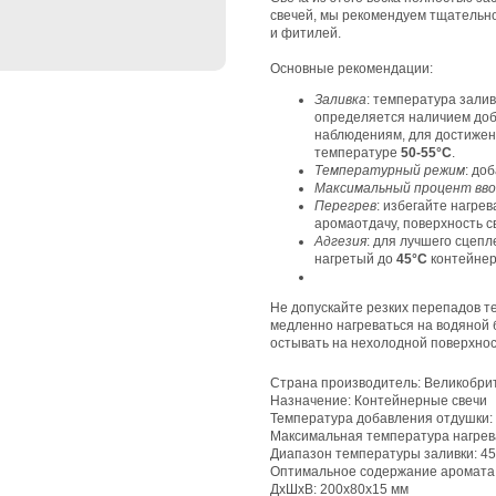
свечей, мы рекомендуем тщательно
и фитилей.
Основные рекомендации:
Заливка
: температура зали
определяется наличием доб
наблюдениям, для достижен
температуре
50-55°C
.
Температурный режим
: до
Максимальный процент вво
Перегрев
: избегайте нагре
аромаотдачу, поверхность с
Адгезия
: для лучшего сцепл
нагретый до
45°C
контейнер
Не допускайте резких перепадов т
медленно нагреваться на водяной 
остывать на нехолодной поверхнос
Страна производитель: Великобри
Назначение: Контейнерные свечи
Температура добавления отдушки:
Максимальная температура нагрева
Диапазон температуры заливки: 4
Оптимальное содержание аромата 
ДxШxВ: 200x80x15 мм