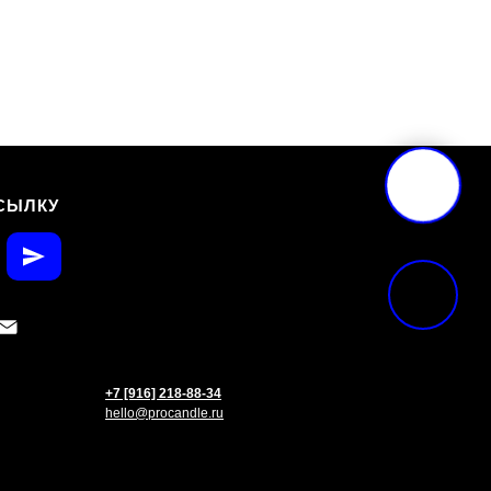
СЫЛКУ
+7 [916] 218-88-34
hello@procandle.ru