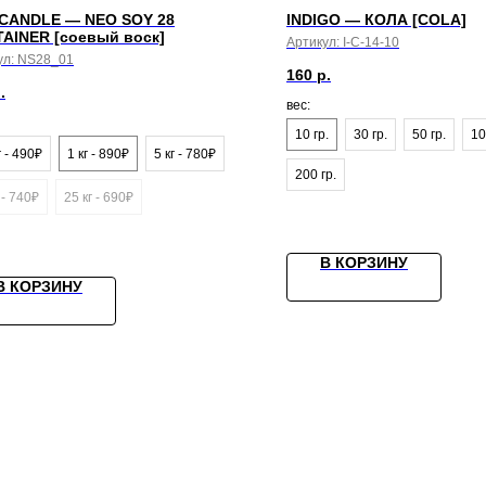
CANDLE — NEO SOY 28
INDIGO — КОЛА [COLA]
AINER [соевый воск]
Артикул:
I-C-14-10
ул:
NS28_01
160
р.
.
вес:
10 гр.
30 гр.
50 гр.
10
г - 490₽
1 кг - 890₽
5 кг - 780₽
200 гр.
 - 740₽
25 кг - 690₽
В КОРЗИНУ
В КОРЗИНУ