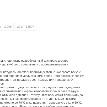
г - 1390₽
20 кг - 1350₽
енд, специально разработанный для производства
ля дальнейшего смешивания с ароматизаторами и
0% натуральная смесь преимущественно кокосового воска с
щими горение и усиливающими запах. Этот воск не содержит
редиентов, продуктов сои, пальмы или парафина. Он
ов.
вает превосходную горячую и холодную аромоотдачу, имеет
я отличительной чертой кокосового воска, и даёт гладкую
с отличной адгезией к стеклу. Этот воск может принимать до
значенных для использования с натуральными восками.
 примерно до 70°C и заливать при температуре около 60°C.
стывает через 48 часов. Как и при любом производстве