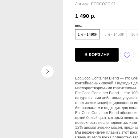
Артикул:
ECOCOCO-01
1 490
р.
вес:
1 кг - 1490₽
5 кг - 1450₽
10 к
В КОРЗИНУ
EcoCoco Container Blend — это бл
контейнерных свечей. Подходит д
маслорастворимыми красителями.
EcoCoco Container Blend — это 10
натуральными добавками, улучшаю
генетически модифицированных инг
биоразлагаем и подходит для веган
EcoCoco Container Blend обеспечи
яркий белый цвет, который являетс
поверхность после первой заливки 
12% ароматических масел, предна
Мы рекомендуем плавить этот воск
Свеча из этого воска полностью за