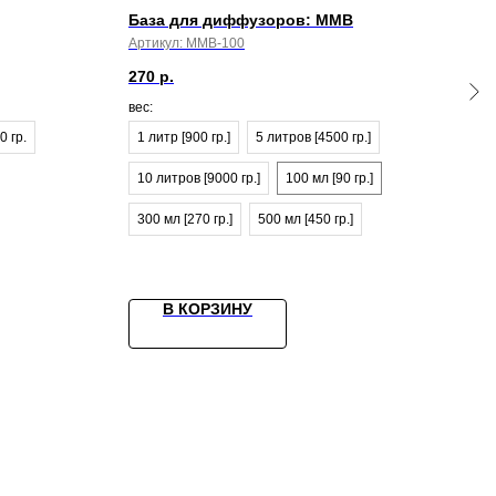
База для диффузоров: MMB
MYS
Артикул:
MMB-100
Арти
270
р.
9 58
вес:
БОКС
0 гр.
1 литр [900 гр.]
5 литров [4500 гр.]
№ 0
10 литров [9000 гр.]
100 мл [90 гр.]
300 мл [270 гр.]
500 мл [450 гр.]
В КОРЗИНУ