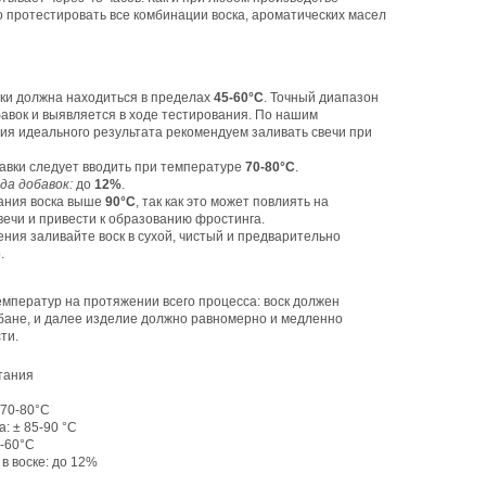
 протестировать все комбинации воска, ароматических масел
вки должна находиться в пределах
45-60°C
. Точный диапазон
авок и выявляется в ходе тестирования. По нашим
ия идеального результата рекомендуем заливать свечи при
бавки следует вводить при температуре
70-80°C
.
да добавок:
до
12%
.
вания воска выше
90°C
, так как это может повлиять на
вечи и привести к образованию фростинга.
ения заливайте воск в сухой, чистый и предварительно
.
емператур на протяжении всего процесса: воск должен
бане, и далее изделие должно равномерно и медленно
ти.
тания
 70-80°C
: ± 85-90 °С
5-60°C
в воске: до 12%