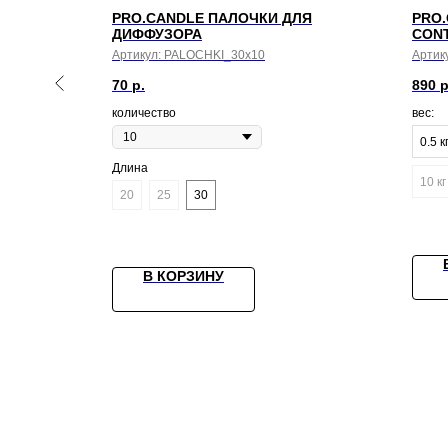
ЛЯ
PRO.CANDLE ПАЛОЧКИ ДЛЯ
PRO.
шт
ДИФФУЗОРА
CONT
Артикул:
PALOCHKI_30х10
Артик
70
р.
890
р
количество
вес:
0.5 к
Длина
10 кг
20
25
30
В КОРЗИНУ