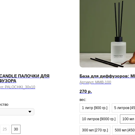
.CANDLE ПАЛОЧКИ ДЛЯ
База для диффузоров: 
ФУЗОРА
Артикул:
MMB-100
ул:
PALOCHKI_30х10
270
р.
вес:
ество
1 литр [900 гр.]
5 литров [45
10 литров [9000 гр.]
100 мл 
25
30
300 мл [270 гр.]
500 мл [450 