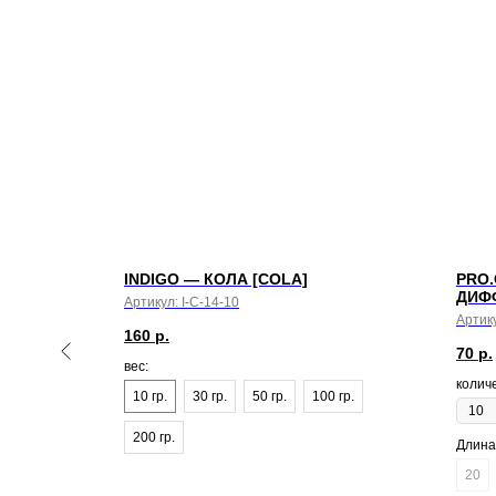
INDIGO — КОЛА [COLA]
PRO
ДИФ
Артикул:
I-C-14-10
Артик
160
р.
70
р.
вес:
колич
10 гр.
30 гр.
50 гр.
100 гр.
200 гр.
Длина
20