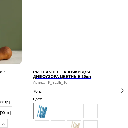
MMB
PRO.CANDLE ПАЛОЧКИ ДЛЯ
MYS
ДИФФУЗОРА ЦВЕТНЫЕ 10шт
Арти
Артикул:
P_BLUE_10
9 58
70
р.
БОКС
Цвет:
00 гр.]
№ 0
[90 гр.]
гр.]