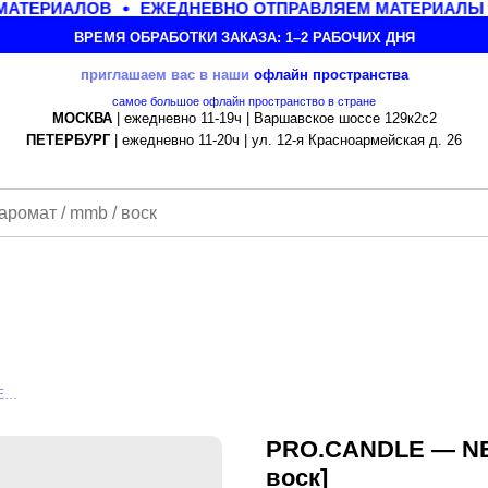
ТЕРИАЛОВ
ЕЖЕДНЕВНО ОТПРАВЛЯЕМ МАТЕРИАЛЫ ПО
ВРЕМЯ ОБРАБОТКИ ЗАКАЗА: 1–2 РАБОЧИХ ДНЯ
приглашаем вас в наши
офлайн
пространства
самое большое офлайн пространство в стране
МОСКВА
| ежедневно 11-19ч | Варшавское шоссе 129к2с2
ПЕТЕРБУРГ
| ежедневно 11-20ч | ул. 12-я Красноармейская д. 26
PRO.CANDLE — NEO SOY 28 CONTAINER [соевый воск]
PRO.CANDLE — NE
воск]