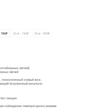
- 780₽
10 кг - 740₽
25 кг - 690₽
онтейнерных свечей].
нерных свечей
 технологичный соевый воск.
ающий безупречный результат.
 без трещин
и при соблюдении температурного режима