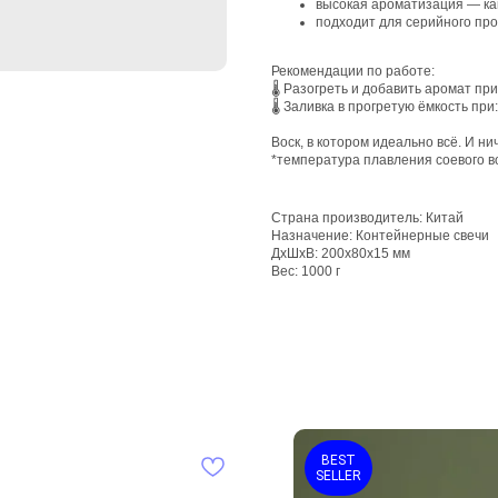
высокая ароматизация — как 
подходит для серийного про
Рекомендации по работе:
🌡 Разогреть и добавить аромат при
🌡 Заливка в прогретую ёмкость при
Воск, в котором идеально всё. И ни
*температура плавления соевого во
Страна производитель: Китай
Назначение: Контейнерные свечи
ДxШxВ: 200x80x15 мм
Вес: 1000 г
BEST
SELLER