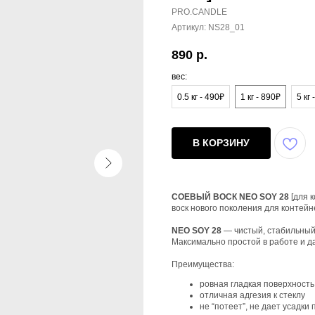
PRO.CANDLE
Артикул:
NS28_01
890
р.
вес:
0.5 кг - 490₽
1 кг - 890₽
5 кг 
В КОРЗИНУ
СОЕВЫЙ ВОСК NEO SOY 28
[для к
воск нового поколения для контей
NEO SOY 28
— чистый, стабильный,
Максимально простой в работе и д
Преимущества:
ровная гладкая поверхность
отличная адгезия к стеклу
не “потеет”, не дает усадк