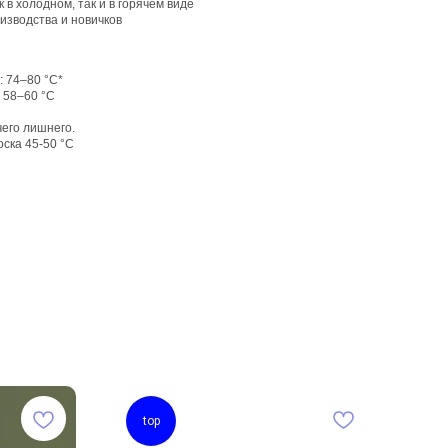
в холодном, так и в горячем виде
изводства и новичков
: 74–80 °C*
: 58–60 °C
чего лишнего.
ска 45-50 °C
top
n