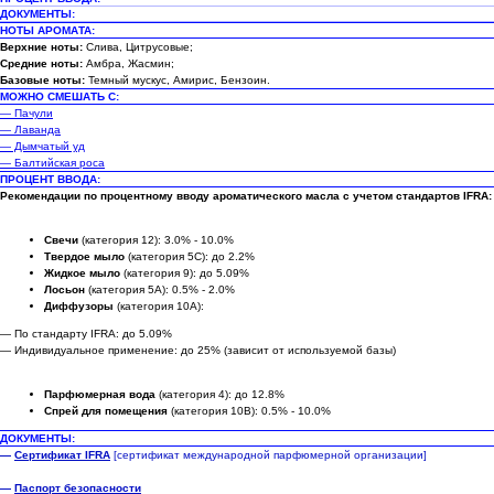
ДОКУМЕНТЫ:
НОТЫ АРОМАТА:
Верхние ноты:
Слива, Цитрусовые;
Средние ноты:
Амбра, Жасмин;
Базовые ноты:
Темный мускус, Амирис, Бензоин.
МОЖНО СМЕШАТЬ С:
— Пачули
— Лаванда
— Дымчатый уд
— Балтийская роса
ПРОЦЕНТ ВВОДА:
Рекомендации по процентному вводу ароматического масла с учетом стандартов IFRA:
Свечи
(категория 12): 3.0% - 10.0%
Твердое мыло
(категория 5C): до 2.2%
Жидкое мыло
(категория 9): до 5.09%
Лосьон
(категория 5A): 0.5% - 2.0%
Диффузоры
(категория 10A):
— По стандарту IFRA: до 5.09%
— Индивидуальное применение: до 25% (зависит от используемой базы)
Парфюмерная вода
(категория 4): до 12.8%
Спрей для помещения
(категория 10B): 0.5% - 10.0%
ДОКУМЕНТЫ:
—
Сертификат IFRA
[сертификат международной парфюмерной организации]
—
Паспорт безопасности