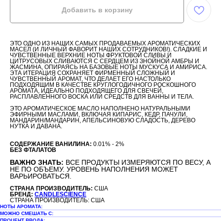
Добавить в корзину
ЭТО ОДНО ИЗ НАШИХ САМЫХ ПРОДАВАЕМЫХ АРОМАТИЧЕСКИХ
МАСЕЛ (И ЛИЧНЫЙ ФАВОРИТ НАШИХ СОТРУДНИКОВ!). СЛАДКИЕ И
ЧУВСТВЕННЫЕ ВЕРХНИЕ НОТЫ ФРУКТОВОЙ СЛИВЫ И
ЦИТРУСОВЫХ СЛИВАЮТСЯ С СЕРДЦЕМ ИЗ ЗНОЙНОЙ АМБРЫ И
ЖАСМИНА, ОПИРАЯСЬ НА БАЗОВЫЕ НОТЫ МУСКУСА И АМИРИСА.
ЭТА ИТЕРАЦИЯ СОХРАНЯЕТ ФИРМЕННЫЙ СЛОЖНЫЙ И
ЧУВСТВЕННЫЙ АРОМАТ, ЧТО ДЕЛАЕТ ЕГО НАСТОЛЬКО
ПОДХОДЯЩИМ В КАЧЕСТВЕ КРУГЛОГОДИЧНОГО РОСКОШНОГО
АРОМАТА, ИДЕАЛЬНО ПОДХОДЯЩЕГО ДЛЯ СВЕЧЕЙ,
РАСПЛАВЛЕННОГО ВОСКА ИЛИ СРЕДСТВ ДЛЯ ВАННЫ И ТЕЛА.
ЭТО АРОМАТИЧЕСКОЕ МАСЛО НАПОЛНЕНО НАТУРАЛЬНЫМИ
ЭФИРНЫМИ МАСЛАМИ, ВКЛЮЧАЯ КИПАРИС, КЕДР, ПАЧУЛИ,
МАНДАРИН/МАНДАРИН, АПЕЛЬСИНОВУЮ СЛАДОСТЬ, ДЕРЕВО
НУТКА И ДАВАНА.
СОДЕРЖАНИЕ ВАНИЛИНА:
0.01% - 2%
БЕЗ ФТАЛАТОВ
ВАЖНО ЗНАТЬ:
ВСЕ ПРОДУКТЫ ИЗМЕРЯЮТСЯ ПО ВЕСУ, А
НЕ ПО ОБЪЕМУ. УРОВЕНЬ НАПОЛНЕНИЯ МОЖЕТ
ВАРЬИРОВАТЬСЯ.
СТРАНА ПРОИЗВОДИТЕЛЬ:
США
БРЕНД:
CANDLESCIENCE
СТРАНА ПРОИЗВОДИТЕЛЬ: США
НОТЫ АРОМАТА:
МОЖНО СМЕШАТЬ С:
ПРОЦЕНТ ВВОДА: