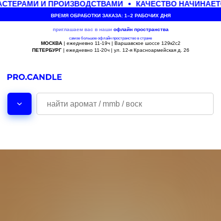
СТЕРАМИ И ПРОИЗВОДСТВАМИ
КАЧЕСТВО НАЧИНАЕТ
ВРЕМЯ ОБРАБОТКИ ЗАКАЗА: 1–2 РАБОЧИХ ДНЯ
приглашаем вас в наши
офлайн
пространства
самое большое офлайн пространство в стране
МОСКВА
| ежедневно 11-19ч | Варшавское шоссе 129к2с2
ПЕТЕРБУРГ
| ежедневно 11-20ч | ул. 12-я Красноармейская д. 26