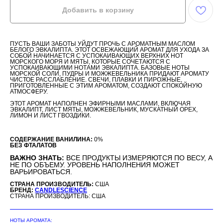
Добавить в корзину
ПУСТЬ ВАШИ ЗАБОТЫ УЙДУТ ПРОЧЬ С АРОМАТНЫМ МАСЛОМ
БЕЛОГО ЭВКАЛИПТА. ЭТОТ ОСВЕЖАЮЩИЙ АРОМАТ ДЛЯ УХОДА ЗА
СОБОЙ НАЧИНАЕТСЯ С УСПОКАИВАЮЩИХ ВЕРХНИХ НОТ
МОРСКОГО МОРЯ И МЯТЫ, КОТОРЫЕ СОЧЕТАЮТСЯ С
УСПОКАИВАЮЩИМИ НОТАМИ ЭВКАЛИПТА. БАЗОВЫЕ НОТЫ
МОРСКОЙ СОЛИ, ПУДРЫ И МОЖЖЕВЕЛЬНИКА ПРИДАЮТ АРОМАТУ
ЧИСТОЕ РАССЛАБЛЕНИЕ. СВЕЧИ, ПЛАВКИ И ПИРОЖНЫЕ,
ПРИГОТОВЛЕННЫЕ С ЭТИМ АРОМАТОМ, СОЗДАЮТ СПОКОЙНУЮ
АТМОСФЕРУ.
ЭТОТ АРОМАТ НАПОЛНЕН ЭФИРНЫМИ МАСЛАМИ, ВКЛЮЧАЯ
ЭВКАЛИПТ, ЛИСТ МЯТЫ, МОЖЖЕВЕЛЬНИК, МУСКАТНЫЙ ОРЕХ,
ЛИМОН И ЛИСТ ГВОЗДИКИ.
СОДЕРЖАНИЕ ВАНИЛИНА:
0%
БЕЗ ФТАЛАТОВ
ВАЖНО ЗНАТЬ:
ВСЕ ПРОДУКТЫ ИЗМЕРЯЮТСЯ ПО ВЕСУ, А
НЕ ПО ОБЪЕМУ. УРОВЕНЬ НАПОЛНЕНИЯ МОЖЕТ
ВАРЬИРОВАТЬСЯ.
СТРАНА ПРОИЗВОДИТЕЛЬ:
США
БРЕНД:
CANDLESCIENCE
СТРАНА ПРОИЗВОДИТЕЛЬ: США
НОТЫ АРОМАТА: