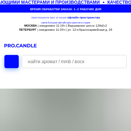
АЮЩИМИ МАСТЕРАМИ И ПРОИЗВОДСТВАМИ
КАЧЕСТВО
ВРЕМЯ ОБРАБОТКИ ЗАКАЗА: 1–2 РАБОЧИХ ДНЯ
приглашаем вас в наши
офлайн
пространства
самое большое офлайн пространство в стране
МОСКВА
| ежедневно 11-19ч | Варшавское шоссе 129к2с2
ПЕТЕРБУРГ
| ежедневно 11-20ч | ул. 12-я Красноармейская д. 26