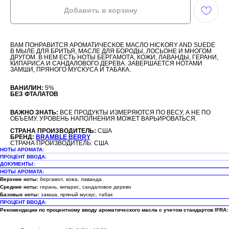
Добавить в корзину
ВАМ ПОНРАВИТСЯ АРОМАТИЧЕСКОЕ МАСЛО HICKORY AND SUEDE
В МЫЛЕ ДЛЯ БРИТЬЯ, МАСЛЕ ДЛЯ БОРОДЫ, ЛОСЬОНЕ И МНОГОМ
ДРУГОМ. В НЕМ ЕСТЬ НОТЫ БЕРГАМОТА, КОЖИ, ЛАВАНДЫ, ГЕРАНИ,
КИПАРИСА И САНДАЛОВОГО ДЕРЕВА. ЗАВЕРШАЕТСЯ НОТАМИ
ЗАМШИ, ПРЯНОГО МУСКУСА И ТАБАКА.
ВАНИЛИН:
5%
БЕЗ ФТАЛАТОВ
ВАЖНО ЗНАТЬ:
ВСЕ ПРОДУКТЫ ИЗМЕРЯЮТСЯ ПО ВЕСУ, А НЕ ПО
ОБЪЕМУ. УРОВЕНЬ НАПОЛНЕНИЯ МОЖЕТ ВАРЬИРОВАТЬСЯ.
СТРАНА ПРОИЗВОДИТЕЛЬ:
США
БРЕНД:
BRAMBLE BERRY
СТРАНА ПРОИЗВОДИТЕЛЬ: США
НОТЫ АРОМАТА:
ПРОЦЕНТ ВВОДА:
ДОКУМЕНТЫ:
НОТЫ АРОМАТА:
Верхние ноты:
бергамот, кожа, лаванда
Средние ноты:
герань, кипарис, сандаловое дерево
Базовые ноты:
замша, пряный мускус, табак
ПРОЦЕНТ ВВОДА:
Рекомендации по процентному вводу ароматического масла с учетом стандартов IFRA: