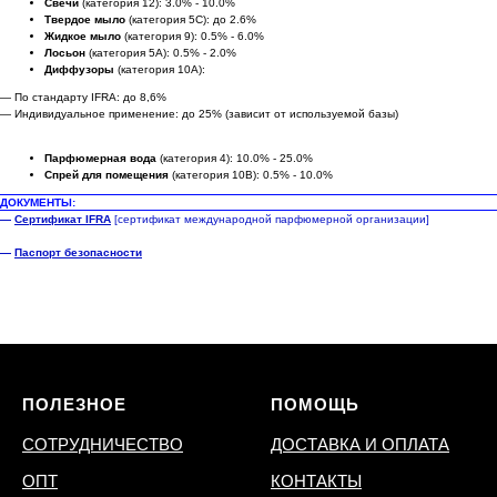
Свечи
(категория 12): 3.0% - 10.0%
Твердое мыло
(категория 5C): до 2.6%
Жидкое мыло
(категория 9): 0.5% - 6.0%
Лосьон
(категория 5A): 0.5% - 2.0%
Диффузоры
(категория 10A):
— По стандарту IFRA: до 8,6%
— Индивидуальное применение: до 25% (зависит от используемой базы)
Парфюмерная вода
(категория 4): 10.0% - 25.0%
Спрей для помещения
(категория 10B): 0.5% - 10.0%
ДОКУМЕНТЫ:
—
Сертификат IFRA
[сертификат международной парфюмерной организации]
—
Паспорт безопасности
ПОЛЕЗНОЕ
ПОМОЩЬ
СОТРУДНИЧЕСТВО
ДОСТАВКА И ОПЛАТА
ОПТ
КОНТАКТЫ