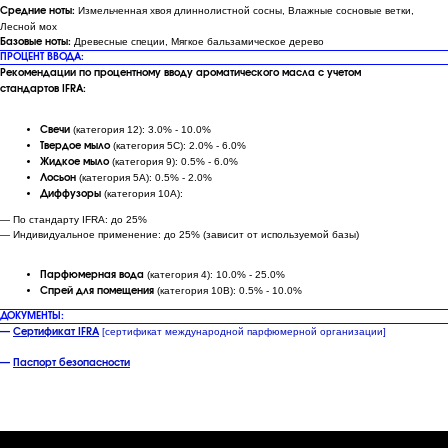
Измельченная хвоя длиннолистной сосны, Влажные сосновые ветки,
Средние ноты:
Лесной мох
Древесные специи, Мягкое бальзамическое дерево
Базовые ноты:
ПРОЦЕНТ ВВОДА:
Рекомендации по процентному вводу ароматического масла с учетом
стандартов IFRA:
(категория 12): 3.0% - 10.0%
Свечи
(категория 5C): 2.0% - 6.0%
Твердое мыло
(категория 9): 0.5% - 6.0%
Жидкое мыло
(категория 5A): 0.5% - 2.0%
Лосьон
(категория 10A):
Диффузоры
— По стандарту IFRA: до 25%
— Индивидуальное применение: до 25% (зависит от используемой базы)
(категория 4): 10.0% - 25.0%
Парфюмерная вода
(категория 10B): 0.5% - 10.0%
Спрей для помещения
ДОКУМЕНТЫ:
[сертификат международной парфюмерной организации]
—
Сертификат IFRA
—
Паспорт безопасности