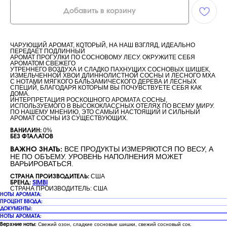
Добавить в корзину
ЧАРУЮЩИЙ АРОМАТ, КОТОРЫЙ, НА НАШ ВЗГЛЯД, ИДЕАЛЬНО
ПЕРЕДАЕТ ПОДЛИННЫЙ
АРОМАТ ПРОГУЛКИ ПО СОСНОВОМУ ЛЕСУ. ОКРУЖИТЕ СЕБЯ
АРОМАТОМ СВЕЖЕГО
УТРЕННЕГО ВОЗДУХА И СЛАДКО ПАХНУЩИХ СОСНОВЫХ ШИШЕК,
ИЗМЕЛЬЧЕННОЙ ХВОИ ДЛИННОЛИСТНОЙ СОСНЫ И ЛЕСНОГО МХА
С НОТАМИ МЯГКОГО БАЛЬЗАМИЧЕСКОГО ДЕРЕВА И ЛЕСНЫХ
СПЕЦИЙ, БЛАГОДАРЯ КОТОРЫМ ВЫ ПОЧУВСТВУЕТЕ СЕБЯ КАК
ДОМА.
ИНТЕРПРЕТАЦИЯ РОСКОШНОГО АРОМАТА СОСНЫ,
ИСПОЛЬЗУЕМОГО В ВЫСОКОКЛАССНЫХ ОТЕЛЯХ ПО ВСЕМУ МИРУ.
ПО НАШЕМУ МНЕНИЮ, ЭТО САМЫЙ НАСТОЯЩИЙ И СИЛЬНЫЙ
АРОМАТ СОСНЫ ИЗ СУЩЕСТВУЮЩИХ.
0%
ВАНИЛИН:
БЕЗ ФТАЛАТОВ
ВСЕ ПРОДУКТЫ ИЗМЕРЯЮТСЯ ПО ВЕСУ, А
ВАЖНО ЗНАТЬ:
НЕ ПО ОБЪЕМУ. УРОВЕНЬ НАПОЛНЕНИЯ МОЖЕТ
ВАРЬИРОВАТЬСЯ.
США
СТРАНА ПРОИЗВОДИТЕЛЬ:
БРЕНД:
SIMBI
СТРАНА ПРОИЗВОДИТЕЛЬ: США
НОТЫ АРОМАТА:
ПРОЦЕНТ ВВОДА:
ДОКУМЕНТЫ:
НОТЫ АРОМАТА:
Свежий озон, сладкие сосновые шишки, свежий сосновый сок.
Верхние ноты: