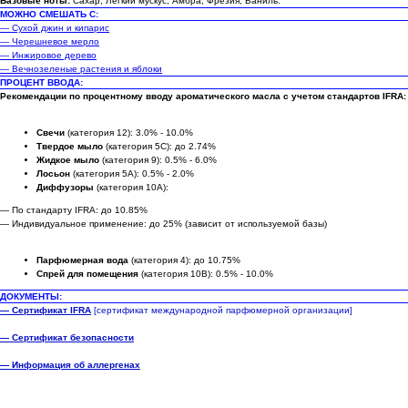
Базовые ноты:
Сахар, Легкий мускус, Амбра, Фрезия, Ваниль.
МОЖНО СМЕШАТЬ С:
— Сухой джин и кипарис
— Черешневое мерло
— Инжировое дерево
— Вечнозеленые растения и яблоки
ПРОЦЕНТ ВВОДА:
Рекомендации по процентному вводу ароматического масла с учетом стандартов IFRA:
Свечи
(категория 12): 3.0% - 10.0%
Твердое мыло
(категория 5C): до 2.74%
Жидкое мыло
(категория 9): 0.5% - 6.0%
Лосьон
(категория 5A): 0.5% - 2.0%
Диффузоры
(категория 10A):
— По стандарту IFRA: до 10.85%
— Индивидуальное применение: до 25% (зависит от используемой базы)
Парфюмерная вода
(категория 4): до 10.75%
Спрей для помещения
(категория 10B): 0.5% - 10.0%
ДОКУМЕНТЫ:
— Сертификат IFRA
[сертификат международной парфюмерной организации]
— Сертификат безопасности
— Информация об аллергенах