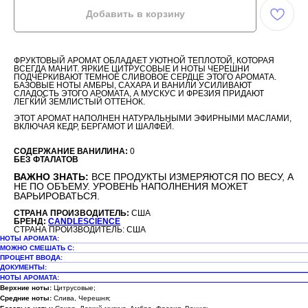
Добавить в корзину
ФРУКТОВЫЙ АРОМАТ ОБЛАДАЕТ УЮТНОЙ ТЕПЛОТОЙ, КОТОРАЯ
ВСЕГДА МАНИТ. ЯРКИЕ ЦИТРУСОВЫЕ И НОТЫ ЧЕРЕШНИ
ПОДЧЕРКИВАЮТ ТЕМНОЕ СЛИВОВОЕ СЕРДЦЕ ЭТОГО АРОМАТА.
БАЗОВЫЕ НОТЫ АМБРЫ, САХАРА И ВАНИЛИ УСИЛИВАЮТ
СЛАДОСТЬ ЭТОГО АРОМАТА, А МУСКУС И ФРЕЗИЯ ПРИДАЮТ
ЛЕГКИЙ ЗЕМЛИСТЫЙ ОТТЕНОК.
ЭТОТ АРОМАТ НАПОЛНЕН НАТУРАЛЬНЫМИ ЭФИРНЫМИ МАСЛАМИ,
ВКЛЮЧАЯ КЕДР, БЕРГАМОТ И ШАЛФЕЙ.
СОДЕРЖАНИЕ ВАНИЛИНА:
0
БЕЗ ФТАЛАТОВ
ВАЖНО ЗНАТЬ:
ВСЕ ПРОДУКТЫ ИЗМЕРЯЮТСЯ ПО ВЕСУ, А
НЕ ПО ОБЪЕМУ. УРОВЕНЬ НАПОЛНЕНИЯ МОЖЕТ
ВАРЬИРОВАТЬСЯ.
СТРАНА ПРОИЗВОДИТЕЛЬ:
США
БРЕНД:
CANDLESCIENCE
СТРАНА ПРОИЗВОДИТЕЛЬ: США
НОТЫ АРОМАТА:
МОЖНО СМЕШАТЬ С:
ПРОЦЕНТ ВВОДА:
ДОКУМЕНТЫ:
НОТЫ АРОМАТА:
Верхние ноты:
Цитрусовые;
Средние ноты:
Слива, Черешня;