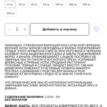
10 гр.
20 гр.
30 гр.
50 гр.
100 гр.
200 гр.
300 гр.
450 гр.
Добавить в корзину
ПЬЯНЯЩАЯ, УТОНЧЕННАЯ ВАРИАЦИЯ КЛАССИЧЕСКОЙ ЧЕРЕШНИ.
ВЕРХНИЕ НОТЫ ЧЕРНОЙ СМОРОДИНЫ И ЯБЛОКА ПОДЧЕРКИВАЮТ
СЕРДЦЕ ЭТОГО АРОМАТНОГО МАСЛА КРАСНОГО ВИНА И ЧЕРЕШНИ.
БАЗОВЫЕ НОТЫ ВЫДЕРЖАННОГО ДУБА И АМБРЫ ПОДЧЕРКИВАЮТ
МЕРЛО, А ВАНИЛЬ УРАВНОВЕШИВАЕТ СЛАДКОЕ ПОСЛЕВКУСИЕ.
ЭФИРНЫЕ МАСЛА ПАЧУЛИ И МУСКАТНОГО ОРЕХА УСИЛИВАЮТ
ДРЕВЕСНЫЕ И ПРЯНЫЕ НОТЫ, ПРИДАВАЯ ИМ ГЛУБИНУ.
ГЛУБОКИЙ, ТЕМНЫЙ И СОЧНЫЙ, ПРИДАЕТ КРАСОТУ СВЕЧАМ.
ДИФФУЗОРЫ НАВЕВАЮТ ОТЧЕТЛИВЫЕ АРОМАТЫ ВИННОГО
ПОГРЕБА, А ДОМАШНИЕ СРЕДСТВА ДЛЯ ВАННЫ И ТЕЛА
ПРИВНОСЯТ ФРУКТОВУЮ СЛАДОСТЬ В ЛЮБУЮ ТУАЛЕТНУЮ
КОМНАТУ.
ЭТО АРОМАТИЧЕСКОЕ МАСЛО НАПОЛНЕНО НАТУРАЛЬНЫМИ
ЭФИРНЫМИ МАСЛАМИ, ВКЛЮЧАЯ ПАЧУЛИ, МУСКАТНЫЙ ОРЕХ И
ДАВАНА.
СОДЕРЖАНИЕ ВАНИЛИНА:
2.01% - 5%
БЕЗ ФТАЛАТОВ
ВАЖНО ЗНАТЬ:
ВСЕ ПРОДУКТЫ ИЗМЕРЯЮТСЯ ПО ВЕСУ, А