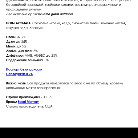
удивительном свежем ароматическом масле, которое вызывает ассоциации с
бескрайней природой, хвойными лесами, свежими росистыми лугами и
прохладными ручьями.
Вдохновлено ароматом
the great outdoors
.
НОТЫ АРОМАТА:
Сосновые иголки, кедр, смолистые пихты, зеленые листья,
текущая вода, лаванда
Свечи:
3-12%
Духи:
до 34%
Мыло:
до 5%
Лосьон для тела:
5%
Диффузор:
MMB, AUGEO до 25%
Содержание ванилина:
0%
Паспорт безопасности
Сертификат IFRA
Важно знать:
Все продукты измеряются по весу, а не по объему. Уровень
наполнения может варьироваться.
Страна производитель:
США
Бренд:
Scent Memory
Страна производитель: США