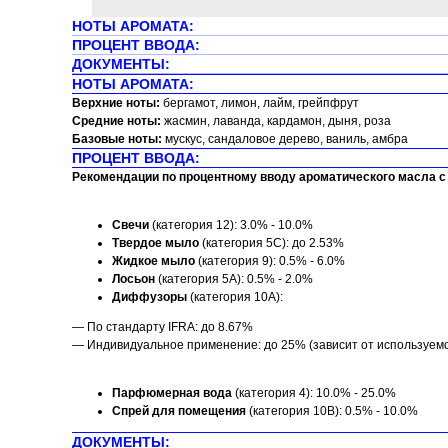
НОТЫ АРОМАТА:
ПРОЦЕНТ ВВОДА:
ДОКУМЕНТЫ:
НОТЫ АРОМАТА:
Верхние ноты:
бергамот, лимон, лайм, грейпфрут
Средние ноты:
жасмин, лаванда, кардамон, дыня, роза
Базовые ноты:
мускус, сандаловое дерево, ваниль, амбра
ПРОЦЕНТ ВВОДА:
Рекомендации по процентному вводу ароматического масла с 
Свечи
(категория 12): 3.0% - 10.0%
Твердое мыло
(категория 5C): до 2.53%
Жидкое мыло
(категория 9): 0.5% - 6.0%
Лосьон
(категория 5A): 0.5% - 2.0%
Диффузоры
(категория 10A):
— По стандарту IFRA: до 8.67%
— Индивидуальное применение: до 25% (зависит от используем
Парфюмерная вода
(категория 4): 10.0% - 25.0%
Спрей для помещения
(категория 10B): 0.5% - 10.0%
ДОКУМЕНТЫ: