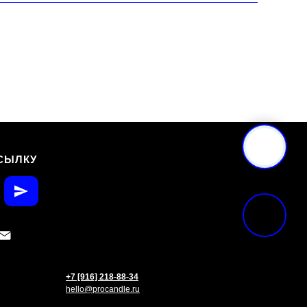
СЫЛКУ
+7 [916] 218-88-34
hello@procandle.ru