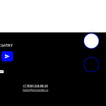
СЫЛКУ
+7 [916] 218-88-34
hello@procandle.ru