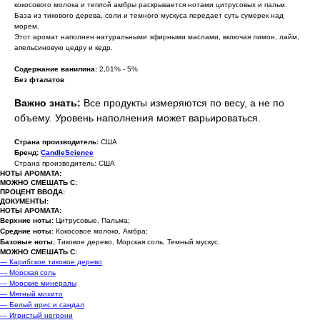
кокосового молока и теплой амбры раскрывается нотами цитрусовых и пальм.
База из тикового дерева, соли и темного мускуса передает суть сумерек над
морем.
Этот аромат наполнен натуральными эфирными маслами, включая лимон, лайм,
апельсиновую цедру и кедр.
Содержание ванилина:
2,01% - 5%
Без фталатов
Важно знать:
Все продукты измеряются по весу, а не по
объему. Уровень наполнения может варьироваться.
Страна производитель:
США
Бренд:
CandleScience
Страна производитель: США
НОТЫ АРОМАТА:
МОЖНО СМЕШАТЬ С:
ПРОЦЕНТ ВВОДА:
ДОКУМЕНТЫ:
НОТЫ АРОМАТА:
Верхние ноты:
Цитрусовые, Пальма;
Средние ноты:
Кокосовое молоко, Амбра;
Базовые ноты:
Тиковое дерево, Морская соль, Темный мускус.
МОЖНО СМЕШАТЬ С:
— Карибское тиковое дерево
— Морская соль
— Морские минералы
— Мятный мохито
— Белый ирис и сандал
— Игристый негрони