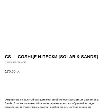
CS — СОЛНЦЕ И ПЕСКИ [SOLAR & SANDS]
CANDLESCIENCE
175,00
р.
Добавить в корзину
Отправьтесь на залитый солнцем пляж своей мечты с ароматным маслом Solar
Sands. Этот ностальгический аромат перенесет вас в прибрежный коттедж,
окруженный теплым сиянием заката на набережной. Богатое сердце из