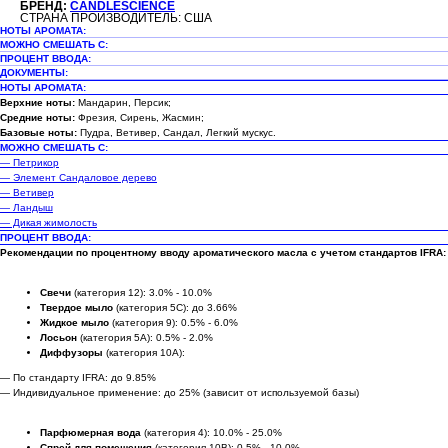
БРЕНД:
CANDLESCIENCE
СТРАНА ПРОИЗВОДИТЕЛЬ: США
НОТЫ АРОМАТА:
МОЖНО СМЕШАТЬ С:
ПРОЦЕНТ ВВОДА:
ДОКУМЕНТЫ:
НОТЫ АРОМАТА:
Верхние ноты:
Мандарин, Персик;
Средние ноты:
Фрезия, Сирень, Жасмин;
Базовые ноты:
Пудра, Ветивер, Сандал, Легкий мускус.
МОЖНО СМЕШАТЬ С:
— Петрикор
— Элемент Сандаловое дерево
— Ветивер
— Ландыш
— Дикая жимолость
ПРОЦЕНТ ВВОДА:
Рекомендации по процентному вводу ароматического масла с учетом стандартов IFRA:
Свечи
(категория 12): 3.0% - 10.0%
Твердое мыло
(категория 5C): до 3.66%
Жидкое мыло
(категория 9): 0.5% - 6.0%
Лосьон
(категория 5A): 0.5% - 2.0%
Диффузоры
(категория 10A):
— По стандарту IFRA: до 9.85%
— Индивидуальное применение: до 25% (зависит от используемой базы)
Парфюмерная вода
(категория 4): 10.0% - 25.0%
Спрей для помещения
(категория 10B): 0.5% - 10.0%