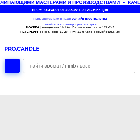
АЧИНАЮЩИМИ МАСТЕРАМИ И ПРОИЗВОДСТВАМИ
КАЧЕ
ВРЕМЯ ОБРАБОТКИ ЗАКАЗА: 1–2 РАБОЧИХ ДНЯ
приглашаем вас в наши
офлайн
пространства
самое большое офлайн пространство в стране
МОСКВА
| ежедневно 11-19ч | Варшавское шоссе 129к2с2
ПЕТЕРБУРГ
| ежедневно 11-20ч | ул. 12-я Красноармейская д. 26