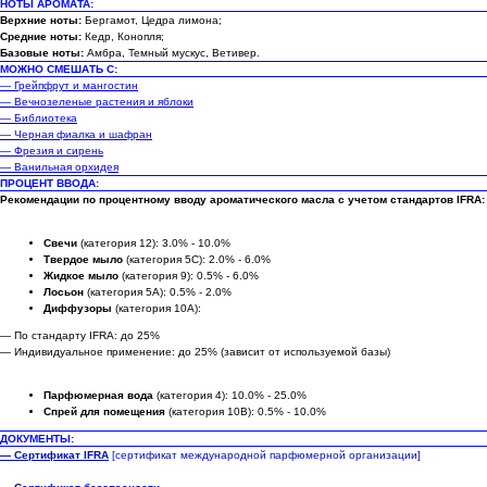
НОТЫ АРОМАТА:
Верхние ноты:
Бергамот, Цедра лимона;
Средние ноты:
Кедр, Конопля;
Базовые ноты:
Амбра, Темный мускус, Ветивер.
МОЖНО СМЕШАТЬ С:
— Грейпфрут и мангостин
— Вечнозеленые растения и яблоки
— Библиотека
— Черная фиалка и шафран
— Фрезия и сирень
— Ванильная орхидея
ПРОЦЕНТ ВВОДА:
Рекомендации по процентному вводу ароматического масла с учетом стандартов IFRA:
Свечи
(категория 12): 3.0% - 10.0%
Твердое мыло
(категория 5C): 2.0% - 6.0%
Жидкое мыло
(категория 9): 0.5% - 6.0%
Лосьон
(категория 5A): 0.5% - 2.0%
Диффузоры
(категория 10A):
— По стандарту IFRA: до 25%
— Индивидуальное применение: до 25% (зависит от используемой базы)
Парфюмерная вода
(категория 4): 10.0% - 25.0%
Спрей для помещения
(категория 10B): 0.5% - 10.0%
ДОКУМЕНТЫ:
— Сертификат IFRA
[сертификат международной парфюмерной организации]