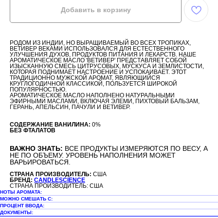
Добавить в корзину
РОДОМ ИЗ ИНДИИ, НО ВЫРАЩИВАЕМЫЙ ВО ВСЕХ ТРОПИКАХ,
ВЕТИВЕР ВЕКАМИ ИСПОЛЬЗОВАЛСЯ ДЛЯ ЕСТЕСТВЕННОГО
УЛУЧШЕНИЯ ДУХОВ, ПРОДУКТОВ ПИТАНИЯ И ЛЕКАРСТВ. НАШЕ
АРОМАТИЧЕСКОЕ МАСЛО 'ВЕТИВЕР' ПРЕДСТАВЛЯЕТ СОБОЙ
ИЗЫСКАННУЮ СМЕСЬ ЦИТРУСОВЫХ, МУСКУСА И ЗЕМЛИСТОСТИ,
КОТОРАЯ ПОДНИМАЕТ НАСТРОЕНИЕ И УСПОКАИВАЕТ. ЭТОТ
ТРАДИЦИОННО МУЖСКОЙ АРОМАТ, ЯВЛЯЮЩИЙСЯ
КРУГЛОГОДИЧНОЙ КЛАССИКОЙ, ПОЛЬЗУЕТСЯ ШИРОКОЙ
ПОПУЛЯРНОСТЬЮ.
АРОМАТИЧЕСКОЕ МАСЛО НАПОЛНЕНО НАТУРАЛЬНЫМИ
ЭФИРНЫМИ МАСЛАМИ, ВКЛЮЧАЯ ЭЛЕМИ, ПИХТОВЫЙ БАЛЬЗАМ,
ГЕРАНЬ, АПЕЛЬСИН, ПАЧУЛИ И ВЕТИВЕР.
СОДЕРЖАНИЕ ВАНИЛИНА:
0%
БЕЗ ФТАЛАТОВ
ВАЖНО ЗНАТЬ:
ВСЕ ПРОДУКТЫ ИЗМЕРЯЮТСЯ ПО ВЕСУ, А
НЕ ПО ОБЪЕМУ. УРОВЕНЬ НАПОЛНЕНИЯ МОЖЕТ
ВАРЬИРОВАТЬСЯ.
СТРАНА ПРОИЗВОДИТЕЛЬ:
США
БРЕНД:
CANDLESCIENCE
СТРАНА ПРОИЗВОДИТЕЛЬ: США
НОТЫ АРОМАТА:
МОЖНО СМЕШАТЬ С:
ПРОЦЕНТ ВВОДА:
ДОКУМЕНТЫ: