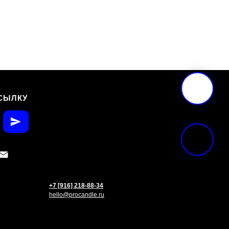
СЫЛКУ
+7 [916] 218-88-34
hello@procandle.ru