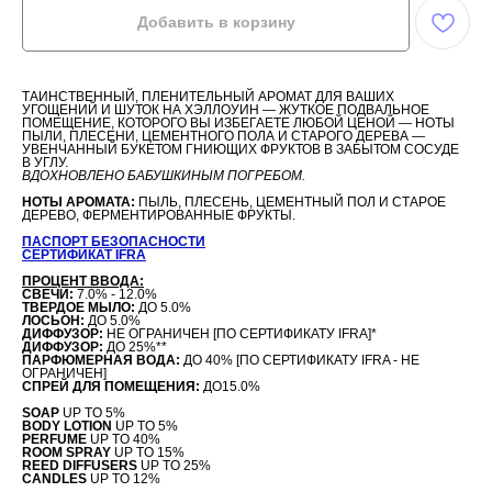
Добавить в корзину
ТАИНСТВЕННЫЙ, ПЛЕНИТЕЛЬНЫЙ АРОМАТ ДЛЯ ВАШИХ
УГОЩЕНИЙ И ШУТОК НА ХЭЛЛОУИН — ЖУТКОЕ ПОДВАЛЬНОЕ
ПОМЕЩЕНИЕ, КОТОРОГО ВЫ ИЗБЕГАЕТЕ ЛЮБОЙ ЦЕНОЙ — НОТЫ
ПЫЛИ, ПЛЕСЕНИ, ЦЕМЕНТНОГО ПОЛА И СТАРОГО ДЕРЕВА —
УВЕНЧАННЫЙ БУКЕТОМ ГНИЮЩИХ ФРУКТОВ В ЗАБЫТОМ СОСУДЕ
В УГЛУ.
ВДОХНОВЛЕНО БАБУШКИНЫМ ПОГРЕБОМ.
НОТЫ АРОМАТА:
ПЫЛЬ, ПЛЕСЕНЬ, ЦЕМЕНТНЫЙ ПОЛ И СТАРОЕ
ДЕРЕВО, ФЕРМЕНТИРОВАННЫЕ ФРУКТЫ.
ПАСПОРТ БЕЗОПАСНОСТИ
СЕРТИФИКАТ IFRA
ПРОЦЕНТ ВВОДА:
СВЕЧИ:
7.0% - 12.0%
ТВЕРДОЕ МЫЛО:
ДО 5.0%
ЛОСЬОН:
ДО 5.0%
ДИФФУЗОР:
НЕ ОГРАНИЧЕН [ПО СЕРТИФИКАТУ IFRA]*
ДИФФУЗОР:
ДО 25%**
ПАРФЮМЕРНАЯ ВОДА:
ДО 40%
[ПО СЕРТИФИКАТУ IFRA - НЕ
ОГРАНИЧЕН]
СПРЕЙ ДЛЯ ПОМЕЩЕНИЯ:
ДО15.0%
SOAP
UP TO 5%
BODY LOTION
UP TO 5%
PERFUME
UP TO 40%
ROOM SPRAY
UP TO 15%
REED DIFFUSERS
UP TO 25%
CANDLES
UP TO 12%