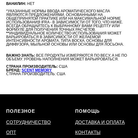
ВАНИЛИН:
НЕТ
*УКАЗАННЫЕ НОРМЫ ВВОДА АРОМАТИЧЕСКОГО МАСЛА
ЯВЛЯЮТСЯ ПРЕДЛОЖЕНИЯМИ, ОСНОВАННЫМИ НА
ОБЩЕПРИНЯТОЙ ПРАКТИКЕ ИЛИ НА МАКСИМАЛЬНОЙ НОРМЕ
ИСПОЛЬЗОВАНИЯ IFRA - В ЗАВИСИМОСТИ ОТ ТОГО, ЧТО НИЖЕ.
ВСЕГДА ОБРАЩАЙТЕСЬ К ВЫБРАННОМУ ВАМИ РЕЦЕПТУ ИЛИ
ФОРМУЛЕ ДЛЯ ПОЛУЧЕНИЯ ТОЧНЫХ РАСЧЕТОВ.
**
ИНДИВИДУАЛЬНОЕ КОЛИЧЕСТВО ИСПОЛЬЗОВАНИЯ МОЖЕТ
ВАРЬИРОВАТЬСЯ В ЗАВИСИМОСТИ ОТ ЖЕЛАЕМОЙ
ИНТЕНСИВНОСТИ АРОМАТА, ТИПА ВОСКА, ОСНОВЫ ДЛЯ
ДИФФУЗОРА, МЫЛЬНОЙ ОСНОВЫ ИЛИ ОСНОВЫ ДЛЯ ЛОСЬОНА.
ВАЖНО ЗНАТЬ:
ВСЕ ПРОДУКТЫ ИЗМЕРЯЮТСЯ ПО ВЕСУ, А НЕ ПО
ОБЪЕМУ. УРОВЕНЬ НАПОЛНЕНИЯ МОЖЕТ ВАРЬИРОВАТЬСЯ.
СТРАНА ПРОИЗВОДИТЕЛЬ:
США
БРЕНД:
SCENT MEMORY
СТРАНА ПРОИЗВОДИТЕЛЬ: США
ПОЛЕЗНОЕ
ПОМОЩЬ
СОТРУДНИЧЕСТВО
ДОСТАВКА И ОПЛАТА
ОПТ
КОНТАКТЫ