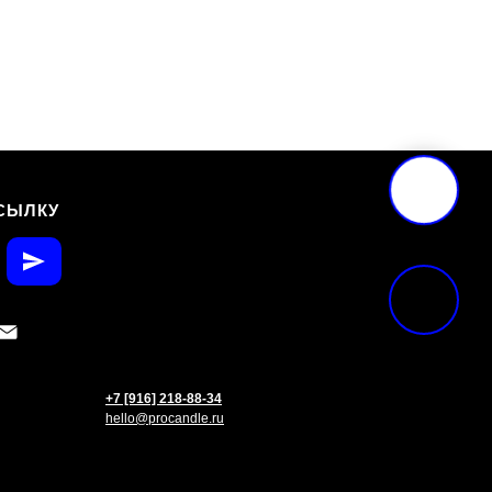
СЫЛКУ
+7 [916] 218-88-34
hello@procandle.ru