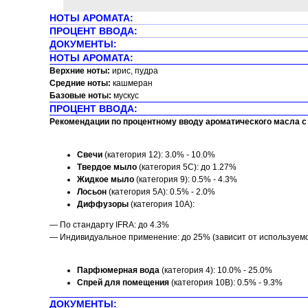
НОТЫ АРОМАТА:
ПРОЦЕНТ ВВОДА:
ДОКУМЕНТЫ:
НОТЫ АРОМАТА:
Верхние ноты:
ирис, пудра
Средние ноты:
кашмеран
Базовые ноты:
мускус
ПРОЦЕНТ ВВОДА:
Рекомендации по процентному вводу ароматического масла с 
Свечи
(категория 12): 3.0% - 10.0%
Твердое мыло
(категория 5C): до 1.27%
Жидкое мыло
(категория 9): 0.5% - 4.3%
Лосьон
(категория 5A): 0.5% - 2.0%
Диффузоры
(категория 10A):
— По стандарту IFRA: до 4.3%
— Индивидуальное применение: до 25% (зависит от используем
Парфюмерная вода
(категория 4): 10.0% - 25.0%
Спрей для помещения
(категория 10B): 0.5% - 9.3%
ДОКУМЕНТЫ: