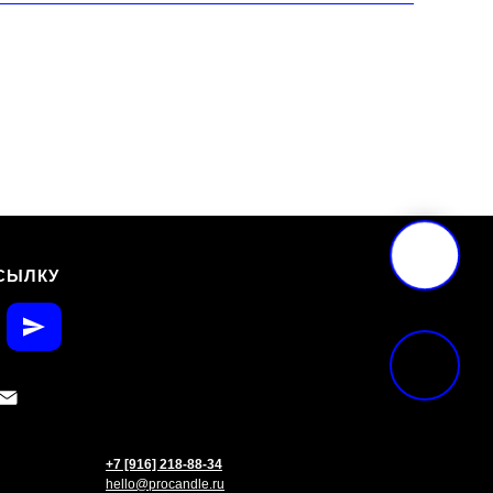
СЫЛКУ
+7 [916] 218-88-34
hello@procandle.ru