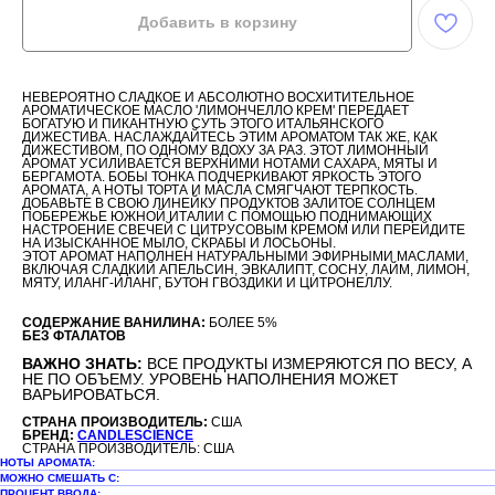
Добавить в корзину
НЕВЕРОЯТНО СЛАДКОЕ И АБСОЛЮТНО ВОСХИТИТЕЛЬНОЕ
АРОМАТИЧЕСКОЕ МАСЛО 'ЛИМОНЧЕЛЛО КРЕМ' ПЕРЕДАЕТ
БОГАТУЮ И ПИКАНТНУЮ СУТЬ ЭТОГО ИТАЛЬЯНСКОГО
ДИЖЕСТИВА. НАСЛАЖДАЙТЕСЬ ЭТИМ АРОМАТОМ ТАК ЖЕ, КАК
ДИЖЕСТИВОМ, ПО ОДНОМУ ВДОХУ ЗА РАЗ. ЭТОТ ЛИМОННЫЙ
АРОМАТ УСИЛИВАЕТСЯ ВЕРХНИМИ НОТАМИ САХАРА, МЯТЫ И
БЕРГАМОТА. БОБЫ ТОНКА ПОДЧЕРКИВАЮТ ЯРКОСТЬ ЭТОГО
АРОМАТА, А НОТЫ ТОРТА И МАСЛА СМЯГЧАЮТ ТЕРПКОСТЬ.
ДОБАВЬТЕ В СВОЮ ЛИНЕЙКУ ПРОДУКТОВ ЗАЛИТОЕ СОЛНЦЕМ
ПОБЕРЕЖЬЕ ЮЖНОЙ ИТАЛИИ С ПОМОЩЬЮ ПОДНИМАЮЩИХ
НАСТРОЕНИЕ СВЕЧЕЙ С ЦИТРУСОВЫМ КРЕМОМ ИЛИ ПЕРЕЙДИТЕ
НА ИЗЫСКАННОЕ МЫЛО, СКРАБЫ И ЛОСЬОНЫ.
ЭТОТ АРОМАТ НАПОЛНЕН НАТУРАЛЬНЫМИ ЭФИРНЫМИ МАСЛАМИ,
ВКЛЮЧАЯ СЛАДКИЙ АПЕЛЬСИН, ЭВКАЛИПТ, СОСНУ, ЛАЙМ, ЛИМОН,
МЯТУ, ИЛАНГ-ИЛАНГ, БУТОН ГВОЗДИКИ И ЦИТРОНЕЛЛУ.
СОДЕРЖАНИЕ ВАНИЛИНА:
БОЛЕЕ 5%
БЕЗ ФТАЛАТОВ
ВАЖНО ЗНАТЬ:
ВСЕ ПРОДУКТЫ ИЗМЕРЯЮТСЯ ПО ВЕСУ, А
НЕ ПО ОБЪЕМУ. УРОВЕНЬ НАПОЛНЕНИЯ МОЖЕТ
ВАРЬИРОВАТЬСЯ.
СТРАНА ПРОИЗВОДИТЕЛЬ:
США
БРЕНД:
CANDLESCIENCE
СТРАНА ПРОИЗВОДИТЕЛЬ: США
НОТЫ АРОМАТА:
МОЖНО СМЕШАТЬ С:
ПРОЦЕНТ ВВОДА: