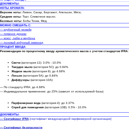
ДОКУМЕНТЫ:
НОТЫ АРОМАТА:
Верхние ноты:
Лимон, Сахар, Бергамот, Апельсин, Мята;
Средние ноты:
Торт, Сливочное масло;
Базовые ноты:
Бобы Тонка, Мед.
МОЖНО СМЕШАТЬ С:
— клубничный чизкейк
— пляжное дерево
— кокос, лайм и вербена
— розовый арбузный лимонад
ПРОЦЕНТ ВВОДА:
Рекомендации по процентному вводу ароматического масла с учетом стандартов IFRA:
Свечи
(категория 12): 3.0% - 10.0%
Твердое мыло
(категория 5C): до 0.84%
Жидкое мыло
(категория 9): до 4.68%
Лосьон
(категория 5A): до 0.84%
Диффузоры
(категория 10A):
— По стандарту IFRA: до 4.68%
— Индивидуальное применение: до 25% (зависит от используемой базы)
Парфюмерная вода
(категория 4): до 3.37%
Спрей для помещения
(категория 10B): 0.5% - 10.0%
ДОКУМЕНТЫ:
— Сертификат IFRA
[сертификат международной парфюмерной организации]
— Сертификат безопасности