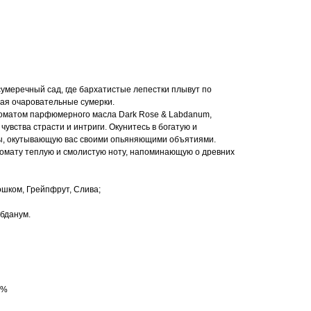
умеречный сад, где бархатистые лепестки плывут по
вая очаровательные сумерки.
оматом парфюмерного масла Dark Rose & Labdanum,
увства страсти и интриги. Окунитесь в богатую и
ы, окутывающую вас своими опьяняющими объятиями.
омату теплую и смолистую ноту, напоминающую о древних
шком, Грейпфрут, Слива;
бданум.
3%