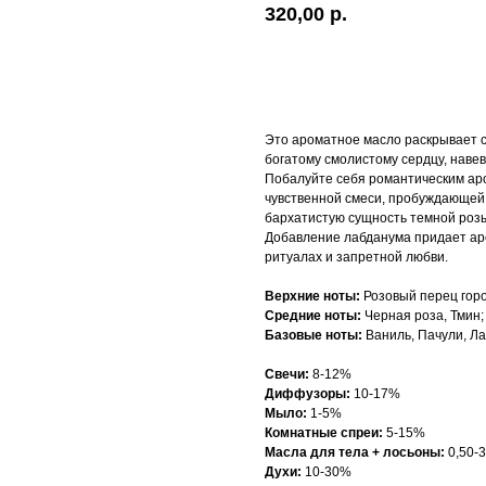
320,00
р.
Добавить в корзину
Это ароматное масло раскрывает с
богатому смолистому сердцу, наве
Побалуйте себя романтическим ар
чувственной смеси, пробуждающей ч
бархатистую сущность темной роз
Добавление лабданума придает ар
ритуалах и запретной любви.
Верхние ноты:
Розовый перец горо
Средние ноты:
Черная роза, Тмин;
Базовые ноты:
Ваниль, Пачули, Ла
Свечи:
8-12%
Диффузоры:
10-17%
Мыло:
1-5%
Комнатные спреи:
5-15%
Масла для тела + лосьоны:
0,50-
Духи:
10-30%