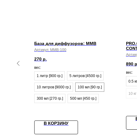
ЛЯ
База для диффузоров: MMB
PRO.
CONT
Артикул:
MMB-100
Артик
270
р.
890
р
вес:
вес:
1 литр [900 гр.]
5 литров [4500 гр.]
0.5 к
10 литров [9000 гр.]
100 мл [90 гр.]
10 кг
300 мл [270 гр.]
500 мл [450 гр.]
В КОРЗИНУ