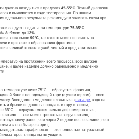
вки должна находиться в пределах
45-55°C
. Точный диапазон
авок и выявляется в ходе тестирования. По нашим
ия идеального результата рекомендуем заливать свечи при
бавки следует вводить при температуре
75-85°C
.
да добавок:
до
12%
.
вания воска выше
90°C
, так как это может повлиять на
вечи и привести к образованию фростинга.
ения заливайте воск в сухой, чистый и предварительно
.
емператур на протяжении всего процесса: воск должен
бане, и далее изделие должно равномерно и медленно
ти.
а температуре ниже 75°С — образуется фростинг;
дяной бане в неподходящей таре (с узким горлом) — воск
массу. Воск должен медленно плавиться в
питчере
, вода на
еть и брызги не должны попадать в тару с воском;
ше 65°С — верхушка может сильно деформироваться;
 фитиля — воск может трескаться вокруг фитиля;
отовую свечу ранее, чем через 2 недели после заливки, воск
ким и свеча быстро сгорит;
 выглядеть как парафиновая — это полностью натуральный
билизаторов, глянца вы не увидите.