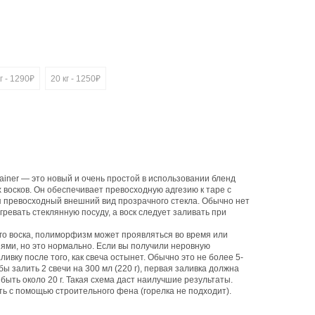
г - 1290₽
20 кг - 1250₽
ainer — это новый и очень простой в использовании бленд
х восков. Он обеспечивает превосходную адгезию к таре с
 превосходный внешний вид прозрачного стекла. Обычно нет
ревать стеклянную посуду, а воск следует заливать при
ого воска, полиморфизм может проявляться во время или
ями, но это нормально. Если вы получили неровную
ивку после того, как свеча остынет. Обычно это не более 5-
бы залить 2 свечи на 300 мл (220 г), первая заливка должна
 быть около 20 г. Такая схема даст наилучшие результаты.
ь с помощью строительного фена (горелка не подходит).