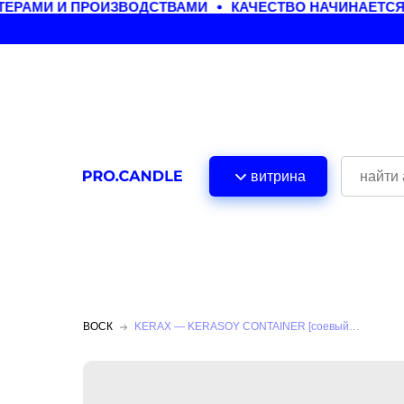
АМИ И ПРОИЗВОДСТВАМИ
КАЧЕСТВО НАЧИНАЕТСЯ С
витрина
ВОСК
KERAX — KERASOY CONTAINER [соевый воск]