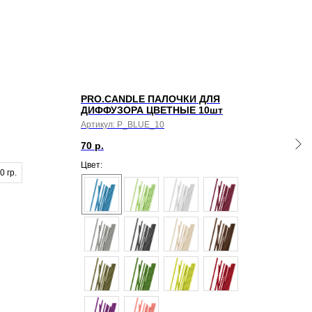
PRO.CANDLE ПАЛОЧКИ ДЛЯ
MYS
ДИФФУЗОРА ЦВЕТНЫЕ 10шт
Арти
Артикул:
P_BLUE_10
9 58
70
р.
БОКС
Цвет:
0 гр.
№ 0