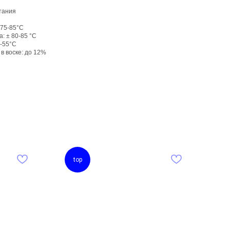
тания
 75-85°C
: ± 80-85 °С
5-55°C
в воске: до 12%
top
n