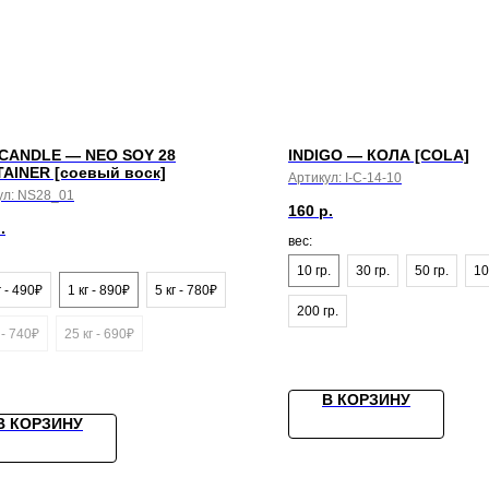
CANDLE — NEO SOY 28
INDIGO — КОЛА [COLA]
AINER [соевый воск]
Артикул:
I-C-14-10
ул:
NS28_01
160
р.
.
вес:
10 гр.
30 гр.
50 гр.
10
г - 490₽
1 кг - 890₽
5 кг - 780₽
200 гр.
 - 740₽
25 кг - 690₽
В КОРЗИНУ
В КОРЗИНУ