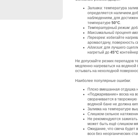
Заливка
: температура зали
определяется наличием доб
наблюдениям, для достижен
температуре
50°C
.
Температурный режим
: до
Максимальный процент вво
Перегрев
: избегайте нагре
аромаотдачу, поверхность с
Адгезия
: для лучшего сцепл
нагретый до
45°C
контейнер
Не допускайте резких перепадов т
медленно нагреваться на водяной 
остывать на нехолодной поверхнос
Наиболее популярные ошибки:
Плохо вмешанная отдушка н
«Поджаривание» воска на во
сворачивается в творожную 
водяной бане не должна кип
Заливка на температуре вы
Слишком сильное натяжение
Не рекомендуются зажигать г
может быть ещё слишком мяг
Ожидание, что свеча будет
воск без неорганических ста