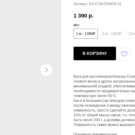
Артикул:
KS-CONTAINER-01
1 390
р.
вес:
1 кг - 1390₽
5 кг - 1350₽
10 к
В КОРЗИНУ
Воск для контейнеров Kerasoy Cont
соевого воска и других натуральны
минимальной усадкой, обеспечивая
необходимости предварительно наг
температуре около 50°С.
Как и в большинстве блендов соев
после охлаждения и между сжигани
поверхность, просто сделайте дозал
10% от общей массы свечи, т.е. что
быть около 200 г, а доливка должна
Поверхность также можно выровнят
Основные рекомендации: